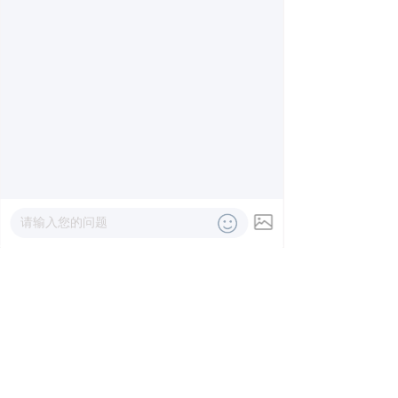
真空上料机
气力输送系统
负压输送设备
空气悬浮鼓风机
낀
넒
끅
넙
首页
产品
一键拨号
联系
查看更多
新闻中心
NEWS CENTER