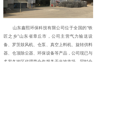
山东鑫熙环保科技有限公司位于全国的“铁
匠之乡”山东省章丘市，公司主营气力输送设
备、罗茨鼓风机、仓泵、真空上料机、旋转供料
器、仓顶除尘器、环保设备等产品，公司现已与
多家各地区代理商合作服务于当地市场，同时合
作与多家生产风机和旋转供料器的制造商。
本公司经营的风机设备噪音低.节能、外型
美观；噪音低、风机进、排气口采用螺旋形状，
使进、排风过程按螺旋线的方向循序切入，避免
了旧式风机排风时瞬间爆发的脉动噪音和振动。
设备采用了阻抗复合型消声器，进一步降低了噪
音；绝热效率和容积，因而节能。风机转子采用
查看更多
的复合曲线，啮合更加合理，并且增大了容积效